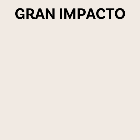
G
R
A
N
I
M
P
A
C
T
O