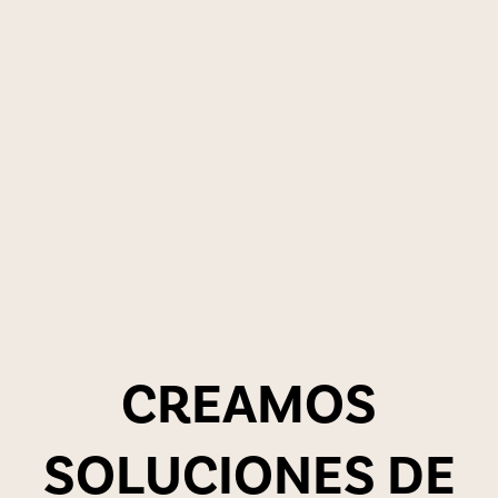
C
R
E
A
M
O
S
S
O
L
U
C
I
O
N
E
S
D
E