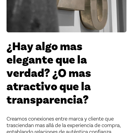
¿
H
a
y
a
l
g
o
m
a
s
e
l
e
g
a
n
t
e
q
u
e
l
a
v
e
r
d
a
d
?
¿
O
m
a
s
a
t
r
a
c
t
i
v
o
q
u
e
l
a
t
r
a
n
s
p
a
r
e
n
c
i
a
?
Creamos conexiones entre marca y cliente que
trasciendan mas allá de la experiencia de compra,
entablando relaciones de auténtica confianza.